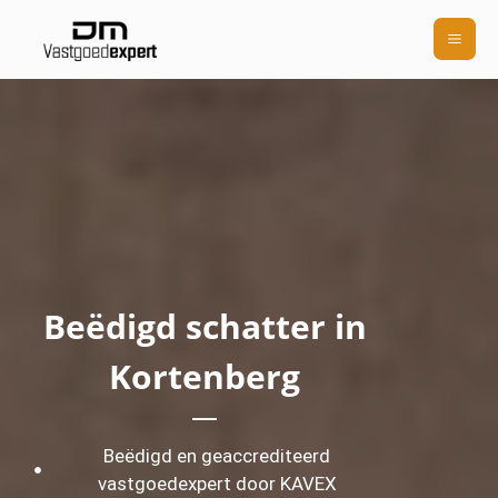
Ga
naar
de
inhoud
Beëdigd schatter in
Kortenberg
Beëdigd en geaccrediteerd
vastgoedexpert door KAVEX