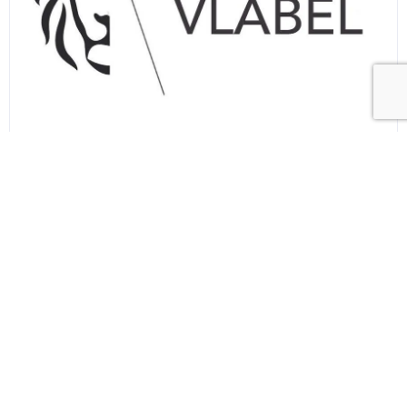
Overheid
Erkend schatter-expert bij VLABEL en
gerechtsdeskundige.